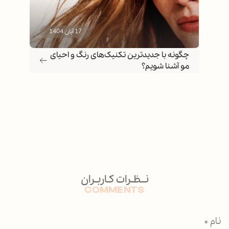
17 آبان 1404
چگونه با جدیدترین تکنیک‌های رنگ و احیای
شناخت 
مو آشنا شویم؟
نــظـرات کـاربـران
COMMENTS
نام
*