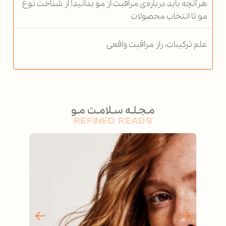
هرآنچه باید درباره‌ی مراقبت از مو بدانید! از شناخت نوع
مو تا انتخاب محصولات
علم ترکیبات، راز مراقبت واقعی
مـجـلـه سـلامـت مـو
REFINED READS