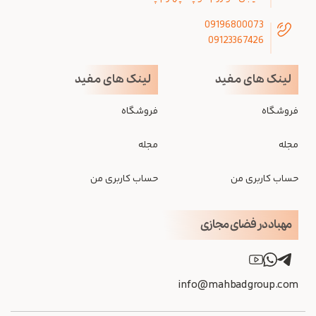
09196800073
09123367426
لینک های مفید
لینک های مفید
فروشگاه
فروشگاه
مجله
مجله
حساب کاربری من
حساب کاربری من
مهباد در فضای مجازی
info@mahbadgroup.com