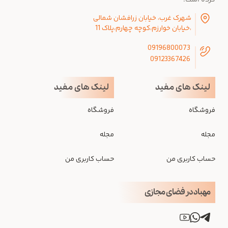
کرده است.
شهرک غرب، خیابان زرافشان شمالی
،خیابان خوارزم،کوچه چهارم،پلاک 11
09196800073
09123367426
لینک های مفید
لینک های مفید
فروشگاه
فروشگاه
مجله
مجله
حساب کاربری من
حساب کاربری من
مهباد در فضای مجازی