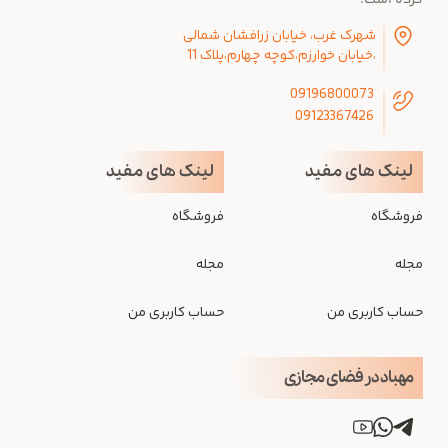
کرده است.
شهرک غرب، خیابان زرافشان شمالی
،خیابان خوارزم،کوچه چهارم،پلاک 11
09196800073
09123367426
لینک های مفید
لینک های مفید
فروشگاه
فروشگاه
مجله
مجله
حساب کاربری من
حساب کاربری من
مهباد در فضای مجازی