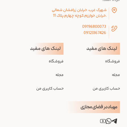
کرده است.
شهرک غرب، خیابان زرافشان شمالی
،خیابان خوارزم،کوچه چهارم،پلاک 11
09196800073
09123367426
لینک های مفید
لینک های مفید
فروشگاه
فروشگاه
مجله
مجله
حساب کاربری من
حساب کاربری من
مهباد در فضای مجازی