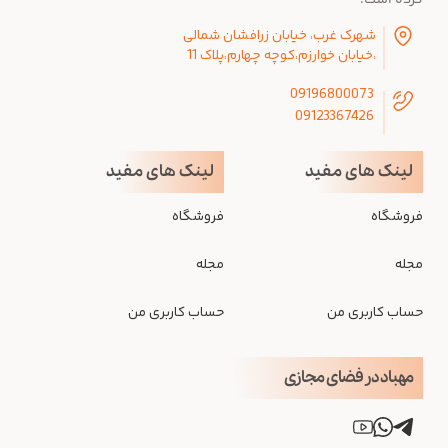
کرده است.
شهرک غرب، خیابان زرافشان شمالی
،خیابان خوارزم،کوچه چهارم،پلاک 11
09196800073
09123367426
لینک های مفید
لینک های مفید
فروشگاه
فروشگاه
مجله
مجله
حساب کاربری من
حساب کاربری من
مهباد در فضای مجازی