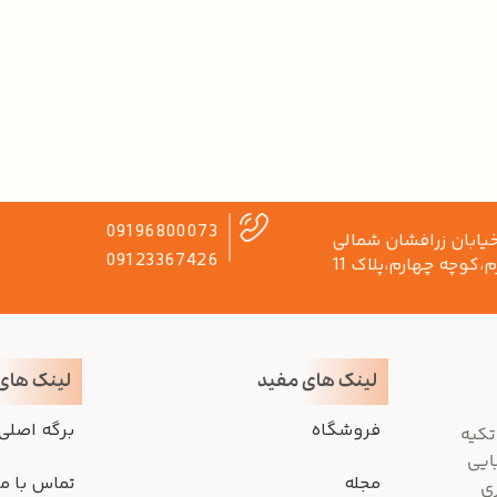
09196800073
ابان زرافشان شمالی
09123367426
م،کوچه چهارم،پلاک 11
لینک های مفید
لینک های
فروشگاه
برگه اصلی
تکیه
ایی
مجله
تماس با ما
ری