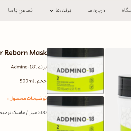
گاه
درباره ما
برند ها
تماس با ما
r Reborn Mask
برند : َAdmino-18
حجم : 500ml
توضیحات محصول :
500 میل / ماسک ترمیم کننده و تغذیه کننده عمیق