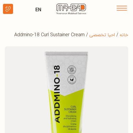
EN
خانه
/
احیا تخصصی
/ Addmino-18 Curl Sustainer Cream