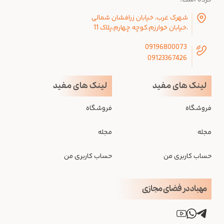
کرده است.
شهرک غرب، خیابان زرافشان شمالی
،خیابان خوارزم،کوچه چهارم،پلاک 11
09196800073
09123367426
لینک های مفید
لینک های مفید
فروشگاه
فروشگاه
مجله
مجله
حساب کاربری من
حساب کاربری من
مهباد در فضای مجازی